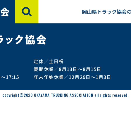
岡山県トラック協会
会員のみなさまへ
助成事業
定休／土日祝
申請手続きダウンロード
夏期休業／8月13日～8月15日
～17:15
年末年始休業／12月29日～1月3日
研修会・セミナー
帳票類様式ダウンロード
copyright©2023 OKAYAMA TRUCKING ASSOCIATION all rights reserved.
グッドラーニング！
研修室・支部輸送サービスセンター利用案
内
表彰