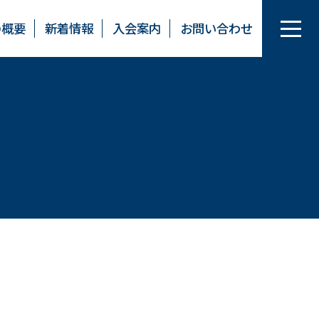
の概要
新着情報
入会案内
お問い合わせ
協会の取り組み
Gマーク・適正化実施機関
おかやまトラック輸送情報／今月の行事
青年協議会
絵画コンクール
各種広告
動画コンテンツ
ファミリーフェスタ