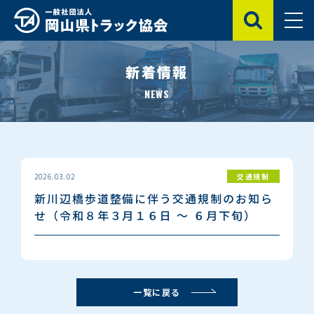
新着情報
岡山県トラック協会の概要
NEWS
自動車運転練習場
陸災防 岡山県支部
2026.03.02
交通規制
新川辺橋歩道整備に伴う交通規制のお知ら
トラック業界の魅力・求人情報
せ（令和８年３月１６日 ～ ６月下旬）
会員のみなさまへ
一覧に戻る
協会の取り組み