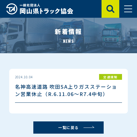
新着情報
岡山県トラック協会の概要
NEWS
自動車運転練習場
陸災防 岡山県支部
2024.10.04
交通規制
名神高速道路 吹田SA上りガスステーショ
トラック業界の魅力・求人情報
ン営業休止（R.6.11.06～R7.4中旬）
会員のみなさまへ
一覧に戻る
協会の取り組み